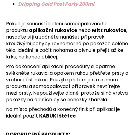
Dripping Gold Post Party 200ml
Pokud je součástí balení samoopalovacího
produktu
aplikační rukavice
nebo
Mitt rukavice
,
nasaďte si ji a začněte nanášet přípravek
krouživými pohyby rovnoměrně po pokožce celého
těla. Ideální je začít nohama a plynule přejít až ke
krku, na konec obličej.
Pro dokončení aplikační procedury si opatrně
svlékněte rukavici a opakem rukou přetřete prsty a
vrchní část rukou. Použijte při tom jen minimum
produktu a samoopalovací přípravek nevtírejte
mezi prsty. Nepoužívejte dlaně, protože silná vrstva
pokožky na dlaních by se nehezky zbarvila.
Na místa přechodů a konečný finiš při aplikaci je
ideální použít
KABUKI štětec
.
DOPORUČENÉ PRODUKTY: