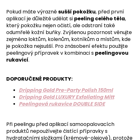
Pokud máte výrazně
sušší pokožku
, před první
aplikací je důležité udělat si
peeling celého těla
,
který pokožku nejen očistí, ale odstraní také
odumřelé kožní buňky. Zvýšenou pozornost věnujte
zejména loktům, kolenům, kotníkům a místům, kde
je pokožka nejsušší. Pro znásobení efektu použijte
peelingový přípravek v kombinaci s
peelingovou
rukavicí
.
DOPORUČENÉ PRODUKTY:
Dripping Gold Pre-Party Polish 150ml
Dripping Gold LUXURY Exfoliating Mitt
Peelingová rukavice DOUBLE SIDE
Při peelingu před aplikací samoopalovacích
produktů nepoužívejte čistící přípravky s
hydratačními složkami (krémové-olejové), protože