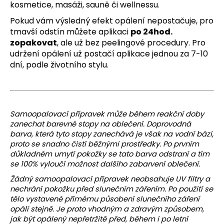
kosmetice, masáži, sauně či wellnessu.
Pokud vám výsledný efekt opálení nepostačuje, pro
tmavší odstín můžete aplikaci
po 24hod.
zopakovat
, ale už bez peelingové procedury. Pro
udržení opálení už postačí aplikace jednou za 7-10
dní, podle životního stylu.
Samoopalovací přípravek může během reakční doby
zanechat barevné stopy na oblečení. Doprovodná
barva, která tyto stopy zanechává je však na vodní bázi,
proto se snadno čistí běžnými prostředky. Po prvním
důkladném umytí pokožky se tato barva odstraní a tím
se 100% vyloučí možnost dalšího zabarvení oblečení.
Žádný samoopalovací přípravek neobsahuje UV filtry a
nechrání pokožku před slunečním zářením. Po použití se
tělo vystavené přímému působení slunečního záření
opálí stejně. Je proto vhodným a zdravým způsobem,
jak být opálený nepřetržitě před, během i po letní