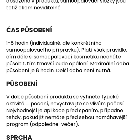
obsažená v produktu, samoopalovací složky jsou
totiž okem neviditelné.
ČAS PŮSOBENÍ
1-8 hodin (individuálně, dle konkrétního
samoopalovacího přípravku). Platí však pravidlo,
čím déle si samoopalovací kosmetiku necháte
působit, tím tmavší bude opálení. Maximální doba
působení je 8 hodin. Delší doba není nutná.
PŮSOBENÍ
V době působení produktu se vyhněte fyzické
aktivitě = pocení, nevystavujte se vlivům počasí.
Nejvhodnější je aplikace před spaním, případně
tehdy, pokud již nemáte před sebou namáhavější
program (odpoledne-večer).
SPRCHA