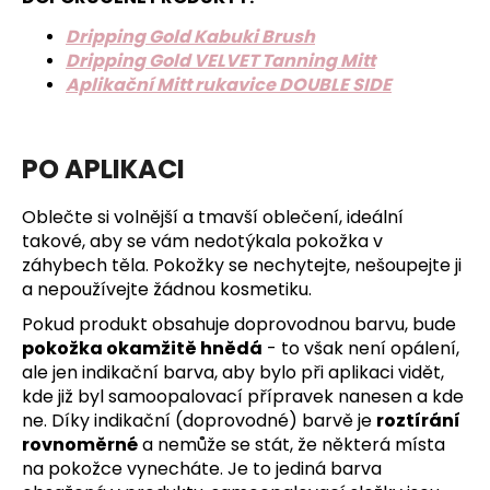
Dripping Gold Kabuki Brush
Dripping Gold VELVET Tanning Mitt
Aplikační Mitt rukavice DOUBLE SIDE
PO APLIKACI
Oblečte si volnější a tmavší oblečení, ideální
takové, aby se vám nedotýkala pokožka v
záhybech těla. Pokožky se nechytejte, nešoupejte ji
a nepoužívejte žádnou kosmetiku.
Pokud produkt obsahuje doprovodnou barvu, bude
pokožka okamžitě hnědá
- to však není opálení,
ale jen indikační barva, aby bylo při aplikaci vidět,
kde již byl samoopalovací přípravek nanesen a kde
ne. Díky indikační (doprovodné) barvě je
roztírání
rovnoměrné
a nemůže se stát, že některá místa
na pokožce vynecháte. Je to jediná barva