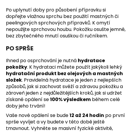
Po uplynutí doby pro působení přípravku si
dopřejte vlažnou sprchu bez použití mastných či
peelingových sprchových přípravků. K omytí
nepoužijte sprchovou houbu. Pokožku osušte jemně,
bez zbytečného mnutí osuškou či ručníkem.
PO SPRŠE
Ihned po osprchování je nutná
hydratace
pokožky
. K hydrataci můžete použít jakýkoli lehký
hydratační produkt bez olejových a mastných
složek
. Pravidelná hydratace je jeden z nejlepších
způsobů, jak si zachovat svěží a zdravou pokožku a
zároveň jeden z nejdůležitějších kroků, jak si udržet
získané opálení se
100% výsledkem
během celé
doby jeho trvání!
Vaše nové opálení se bude
12 až 24 hodin
po první
sprše vyvíjet a vy budete v této době ještě
tmavnout. Vyhněte se masivní fyzické aktivitě,