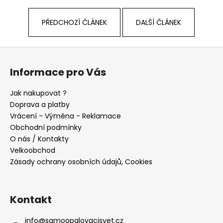
PŘEDCHOZÍ ČLÁNEK
DALŠÍ ČLÁNEK
Z
á
Informace pro Vás
p
a
Jak nakupovat ?
t
Doprava a platby
í
Vrácení - Výměna - Reklamace
Obchodní podmínky
O nás / Kontakty
Velkoobchod
Zásady ochrany osobních údajů, Cookies
Kontakt
info
@
samoopalovacisvet.cz