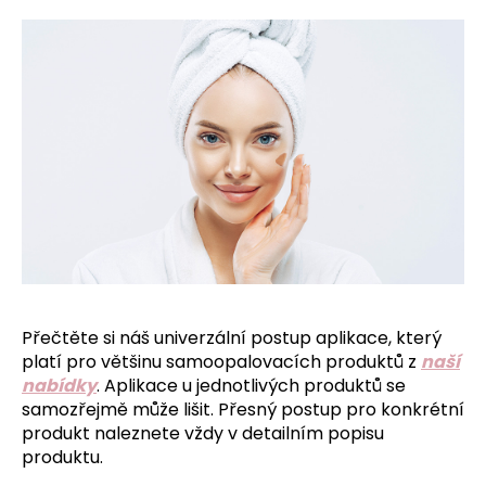
a
j
í
t
?
HLEDAT
Přečtěte si náš univerzální postup aplikace, který
D
platí pro většinu samoopalovacích produktů z
naší
o
nabídky
. Aplikace u jednotlivých produktů se
p
samozřejmě může lišit. Přesný postup pro konkrétní
o
produkt naleznete vždy v detailním popisu
r
produktu.
u