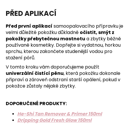
č
u
PŘED APLIKACÍ
j
e
m
Před první aplikací
samoopalovacího přípravku je
e
velmi důležité pokožku důkladně
očistit, smýt z
pokožky přebytečnou mastnotu
a zbytky běžně
používané kosmetiky. Dopřejte si vydatnou, horkou
sprchu, kterou zakončete studenější vodou pro
stažení pórů.
V tomto kroku vám doporučujeme použít
univerzální čistící pěnu
, která pokožku dokonale
připraví a zároveň odstraní starší opálení, pokud v
pokožce zůstaly nějaké zbytky.
DOPORUČENÉ PRODUKTY:
He-Shi Tan Remover & Primer 150ml
Dripping Gold Fresh Glow 150ml