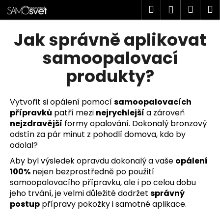
K
Přejít
Hledat
Náku
M
Přihlášen
na
o
obsah
Zpět
Zpět
košík
š
Jak správně aplikovat
í
C
samoopalovací
k
o
produkty?
p
o
Vytvořit si opálení pomocí
samoopalovacích
t
přípravků
patří mezi
nejrychlejší
a zároveň
ř
nejzdravější
formy opalování. Dokonalý bronzový
e
odstín za pár minut z pohodlí domova, kdo by
b
odolal?
u
Aby byl výsledek opravdu dokonalý a vaše
opálení
j
100%
nejen bezprostředně po použití
e
samoopalovacího přípravku, ale i po celou dobu
t
jeho trvání, je velmi důležité dodržet
správný
postup
přípravy pokožky i samotné aplikace.
e
n