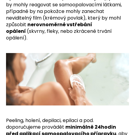
by mohly reagovat se samoopalovacími látkami,
případně by na pokožce mohly zanechat
neviditelný film (krémový povlak), který by mohl
způsobit
nerovnoměrné vstřebání
opálení
(skvrny, fleky, nebo zkrácené trvání
opálení).
Peeling, holení, depilaci, epilaci a pod.
doporučujeme provádět
minimálně 24hodin
před aplikací samoopalovacího přípravku
, aby