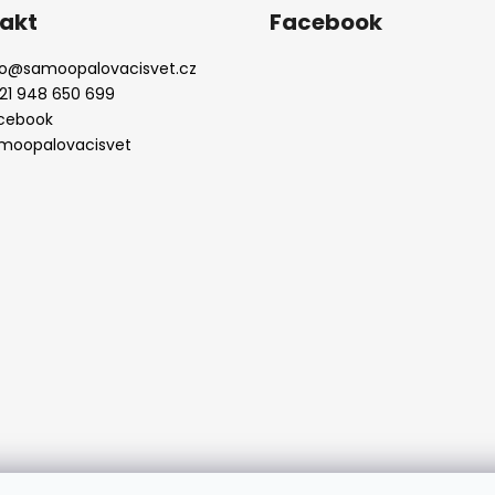
akt
Facebook
o
@
samoopalovacisvet.cz
21 948 650 699
cebook
moopalovacisvet