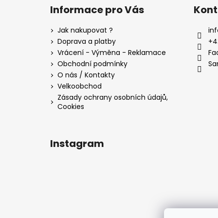
á
Informace pro Vás
Kont
p
a
Jak nakupovat ?
inf
t
Doprava a platby
+4
í
Vrácení - Výměna - Reklamace
Fa
Obchodní podmínky
Sa
O nás / Kontakty
Velkoobchod
Zásady ochrany osobních údajů,
Cookies
Instagram