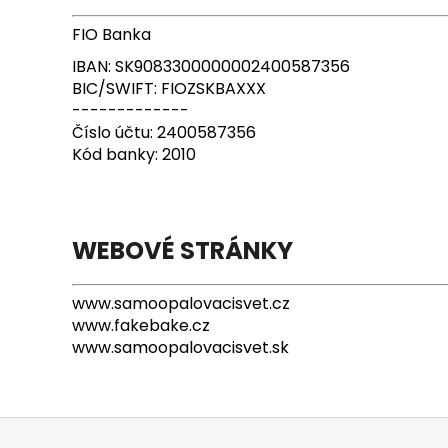
FIO Banka
IBAN: SK9083300000002400587356
BIC/SWIFT: FIOZSKBAXXX
-------------
Číslo účtu: 2400587356
Kód banky: 2010
WEBOVÉ STRÁNKY
www.samoopalovacisvet.cz
www.fakebake.cz
www.samoopalovacisvet.sk
Z