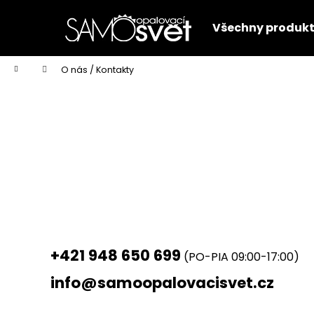
K
Přejít
na
o
Všechny produk
obsah
Zpět
Zpět
š
do
do
í
Domů
O nás / Kontakty
k
obchodu
obchodu
+421 948 650 699
(PO-PIA 09:00-17:00)
info@samoopalovacisvet.cz