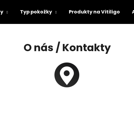
ty
Typ pokožky
Produkty na Vitiligo
Co potřebujete najít?
O nás / Kontakty
HLEDAT
Doporučujeme