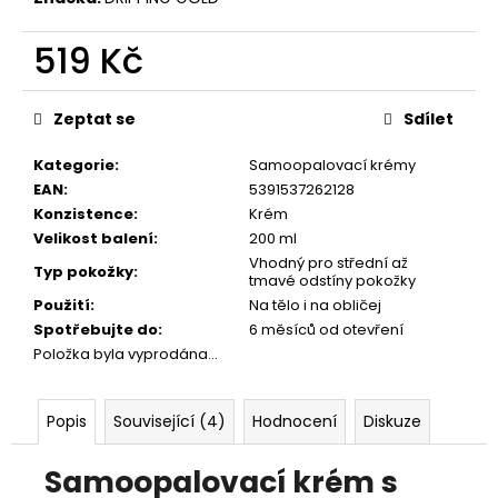
č
u
519 Kč
j
e
Měrná
m
cena:
Zeptat se
Sdílet
e
Kategorie
:
Samoopalovací krémy
EAN
:
5391537262128
Konzistence
:
Krém
Velikost balení
:
200 ml
Vhodný pro střední až
Typ pokožky
:
tmavé odstíny pokožky
Použití
:
Na tělo i na obličej
Spotřebujte do
:
6 měsíců od otevření
Položka byla vyprodána…
Popis
Související (4)
Hodnocení
Diskuze
Samoopalovací krém s