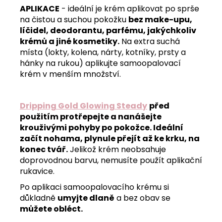
APLIKACE
- ideální je krém aplikovat po sprše
na čistou a suchou pokožku
bez make-upu,
líčidel, deodorantu, parfému, jakýchkoliv
krémů a jiné kosmetiky.
Na extra suchá
místa (lokty, kolena, nárty, kotníky, prsty a
hánky na rukou) aplikujte samoopalovací
krém v menším množství.
Dripping Gold Glowing Steady
před
použitím protřepejte a nanášejte
krouživými pohyby po pokožce. Ideální
začít nohama, plynule přejít až ke krku, na
konec tvář.
Jelikož krém neobsahuje
doprovodnou barvu, nemusíte použít aplikační
rukavice.
Po aplikaci samoopalovacího krému si
důkladně
umyjte dlaně
a bez obav se
můžete obléct.