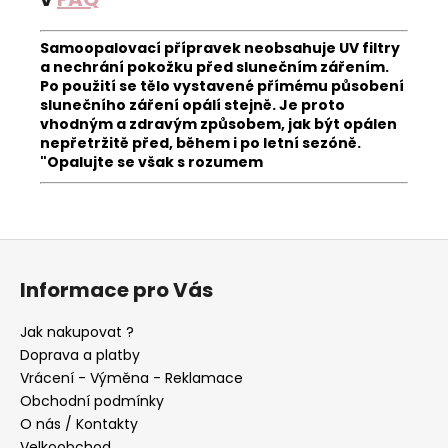
Samoopalovací přípravek neobsahuje UV filtry
a nechrání pokožku před slunečním zářením.
Po použití se tělo vystavené přímému působení
slunečního záření opálí stejně. Je proto
vhodným a zdravým způsobem, jak být opálen
nepřetržitě před, během i po letní sezóně.
"Opalujte se však s rozumem
Z
á
Informace pro Vás
p
a
Jak nakupovat ?
t
Doprava a platby
í
Vrácení - Výměna - Reklamace
Obchodní podmínky
O nás / Kontakty
Velkoobchod