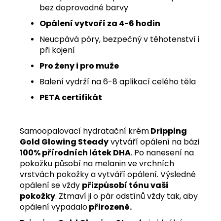
bez doprovodné barvy
Opálení vytvoří za 4-6 hodin
Neucpává póry, bezpečný v těhotenství i
při kojení
Pro ženy i pro muže
Balení vydrží na 6-8 aplikací celého těla
PETA certifikát
Samoopalovací hydratační krém
Dripping
Gold Glowing Steady
vytváří opálení na bázi
100% přírodních látek DHA
. Po nanesení na
pokožku působí na melanin ve vrchních
vrstvách pokožky a vytváří opálení. Výsledné
opálení se vždy
přizpůsobí tónu vaší
pokožky
. Ztmaví ji o pár odstínů vždy tak, aby
opálení vypadalo
přirozeně.