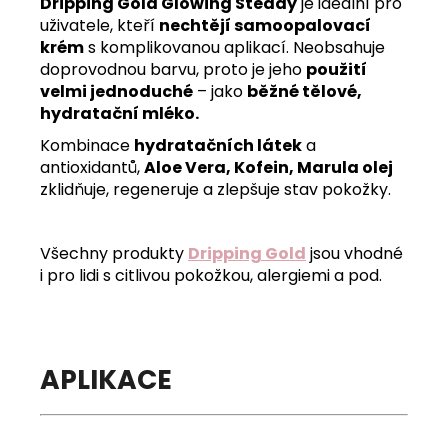
Dripping Gold Glowing Steady
je ideální pro
uživatele, kteří
nechtějí samoopalovací
krém
s komplikovanou aplikací. Neobsahuje
doprovodnou barvu, proto je jeho
použití
velmi jednoduché
– jako
běžné tělové,
hydratační mléko.
Kombinace
hydratačních látek
a
antioxidantů,
Aloe Vera, Kofein, Marula olej
zklidňuje, regeneruje a zlepšuje stav pokožky.
Všechny produkty
Dripping Gold
jsou vhodné
i pro lidi s citlivou pokožkou, alergiemi a pod.
APLIKACE