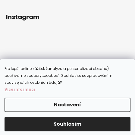
Instagram
Pro lepší online zážitek (analýzu a personalizaci obsahu)
používáme soubory „cookies“. Souhlasíte se zpracováním
souvisejících osobních údajů?
Více informací
Sledovat na Instagramu
Nastavení
Vytvořil Shoptet
Copyright 2026
Samoopalovacísvět.cz
. Všechna práva
Souhlasím
vyhrazena.