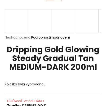
a
j
í
t
?
Průměrné
Neohodnoceno
Podrobnosti hodnocení
hodnocení
Dripping Gold Glowing
produktu
je
HLEDAT
Steady Gradual Tan
0,0
z
MEDIUM-DARK 200ml
5
hvězdiček.
D
o
Položka byla vyprodána…
p
o
r
u
DOČASNĚ VYPRODÁNO
Značka:
DRIPPING GOLD