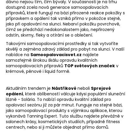
dávno nejsou tím, čím bývaly. V současnosti je na trhu
dostupná zcela nová generace samoopalovacích
přípravků, které fungují na bázi přirozené reakce pokožky s
přípravkem a opálení tak vzniká přímo v pokožce stejně,
jako při opalování na slunci. Nebarví pokožku povrchově,
čímž se předchází nedokonalostem jako, nepřirozený
odstín, skvrny, fleky a otírání se o oblečení.
Takovými samoopalovacími prostředky si tak vytvoříte
skvělý a zejména zdravý základ pro pobyt na slunci. V naší
nabídce na
Samoopalovacisvet.cz
najdete
samozřejmě širokou škálu opravdu kvalitních
samoopalovacích přípravků
TOP světových značek
v
krémové, pěnové i liquid formě.
Aktuálním trendem je
Nástřikové
neboli
Sprejové
opálení
, které oblíbeností válcuje kdysi populární sluneční
lázně - Solária. To nabízí opravdu kvalitní základ pro
opalovací sezónu již za pár minut. Funguje na stejné bázi,
jako samoopalovací produkty s výjimkou aplikace, kterou
vykonává Tanning Expert. Tuto službu najdete převážně v
salonech krásy, kosmetických studiích, případně fitness
centrech, nebo si ji můžete objednat přímo domů.