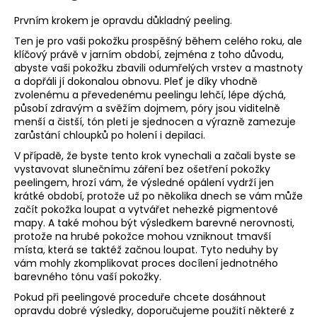
č
u
Prvním krokem je opravdu důkladný peeling.
j
Ten je pro vaši pokožku prospěšný během celého roku, ale
e
klíčový právě v jarním období, zejména z toho důvodu,
m
abyste vaši pokožku zbavili odumřelých vrstev a mastnoty
e
a dopřáli jí dokonalou obnovu. Pleť je díky vhodně
zvolenému a převedenému peelingu lehčí, lépe dýchá,
působí zdravým a svěžím dojmem, póry jsou viditelně
menší a čistší, tón pleti je sjednocen a výrazně zamezuje
zarůstání chloupků po holení i depilaci.
V případě, že byste tento krok vynechali a začali byste se
vystavovat slunečnímu záření bez ošetření pokožky
peelingem, hrozí vám, že výsledné opálení vydrží jen
krátké období, protože už po několika dnech se vám může
začít pokožka loupat a vytvářet nehezké pigmentové
mapy. A také mohou být výsledkem barevné nerovnosti,
protože na hrubé pokožce mohou vzniknout tmavší
místa, která se taktéž začnou loupat. Tyto neduhy by
vám mohly zkomplikovat proces docílení jednotného
barevného tónu vaší pokožky.
Pokud při peelingové proceduře chcete dosáhnout
opravdu dobré výsledky, doporučujeme použití některé z