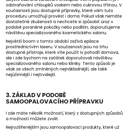
odstraňování chloupků voskem nebo cukrovou třtinou. V
současnosti jsou dostupné přípravky, které vám tuto
proceduru umožňují provést i doma. Pokud však nemáte
dostatečné zkušenosti a nechcete si způsobit úraz v
podobě poraněné pokožky nebo podlitin, doporučujeme
návštěvu specializovaného kosmetického salonu.
Největší boom v tomto období zažívá epilace
prostřednictvím laseru. V současnosti jsou na trhu
dostupné přístroje, které víte použít iv pohodlí domova,
ale i zde bychom na začátek doporučovali návštěvu
specializovaného salonu nebo kliniky. Tento způsob je
však ze všech zmíněných nejnákladnější, ale také
nejúčinnější i nejtrvalejší.
3. ZÁKLAD V PODOBĚ
SAMOOPALOVACÍHO PŘÍPRAVKU
I zde máte několik možností, který z dostupných způsobů
a možností můžete zvolit.
Nejrozšířenějším jsou samoopalovací produkty, které už