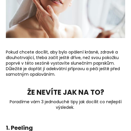
a
j
í
t
?
Pokud chcete docílit, aby bylo opálení krásné, zdravé a
dlouhotrvající, třeba začít ještě dříve, než svou pokožku
poprvé v této sezóně vystavíte slunečním paprskům.
HLEDAT
Důležité je dopřát jí adekvátní přípravu a péči ještě před
samotným opalováním.
ŽE NEVÍTE JAK NA TO?
D
o
Poradíme vám 3 jednoduché tipy jak docílit co nejlepší
p
výsledek.
o
r
u
1. Peeling