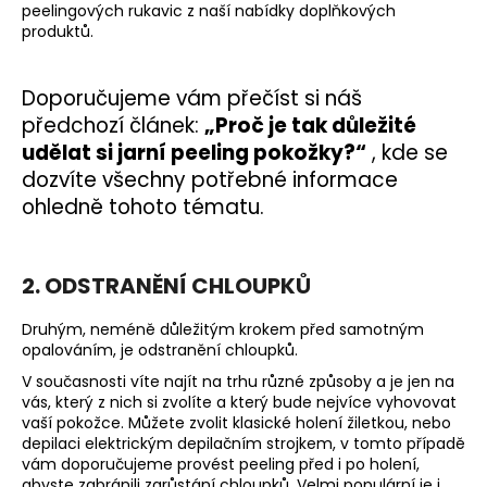
peelingových rukavic
z naší nabídky doplňkových
produktů.
Doporučujeme vám přečíst si náš
předchozí článek:
„Proč je tak důležité
udělat si jarní peeling pokožky?“
, kde se
dozvíte všechny potřebné informace
ohledně tohoto tématu.
2. ODSTRANĚNÍ CHLOUPKŮ
Druhým, neméně důležitým krokem před samotným
opalováním, je odstranění chloupků.
V současnosti víte najít na trhu různé způsoby a je jen na
vás, který z nich si zvolíte a který bude nejvíce vyhovovat
vaší pokožce. Můžete zvolit klasické holení žiletkou, nebo
depilaci elektrickým depilačním strojkem, v tomto případě
vám doporučujeme provést peeling před i po holení,
abyste zabránili zarůstání chloupků. Velmi populární je i