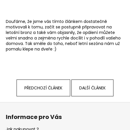
Doufáme, že jsme vás tímto článkem dostatečně
motivovali k tomu, začít se postupně připravovat na
letošní bronz a také vám objasnily, že opálení můžete
velmi snadno a zejména rychle docílit i v pohodlí vašeho
domova. Tak směle do toho, neboť letní sezóna nám už
pomalu klepe na dveře :)
PŘEDCHOZÍ ČLÁNEK
DALŠÍ ČLÁNEK
Z
á
Informace pro Vás
p
a
Jak nakupovat ?