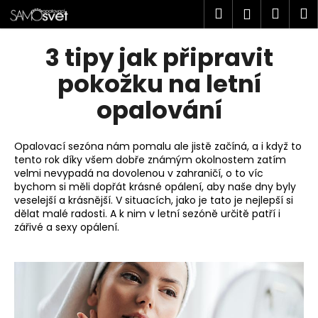
K
Přejít
Hledat
Náku
M
Přihlášen
na
o
obsah
Zpět
Zpět
košík
š
3 tipy jak připravit
í
C
pokožku na letní
k
o
opalování
p
o
Opalovací sezóna nám pomalu ale jistě začíná, a i když to
t
tento rok díky všem dobře známým okolnostem zatím
ř
velmi nevypadá na dovolenou v zahraničí, o to víc
e
bychom si měli dopřát krásné opálení, aby naše dny byly
veselejší a krásnější. V situacích, jako je tato je nejlepší si
b
dělat malé radosti. A k nim v letní sezóně určitě patří i
u
zářivé a sexy opálení.
j
e
t
e
n